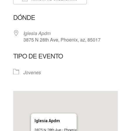
Descargar ICS
Google Calendar
DÓNDE
Iglesia Apdm
3875 N 28th Ave, Phoenix, az, 85017
TIPO DE EVENTO
Jovenes
Iglesia Apdm
3875 N 28th Ave - Phoenix