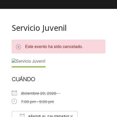
Servicio Juvenil
Este evento ha sido cancelado.
CUÁNDO
diciembre 20, 2026
7:00 pm - 9:00 pm
AÑADIR AL CALENDARIO