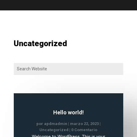
Uncategorized
Hello world!
por
apdmadmin
|
marzo 22, 2023
|
Uncategorized
| 0 Comentario
Welcome to WordPress. This is your