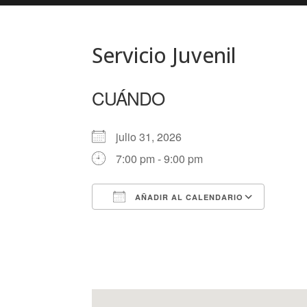
Servicio Juvenil
CUÁNDO
julio 31, 2026
7:00 pm - 9:00 pm
AÑADIR AL CALENDARIO
Descargar ICS
Googl