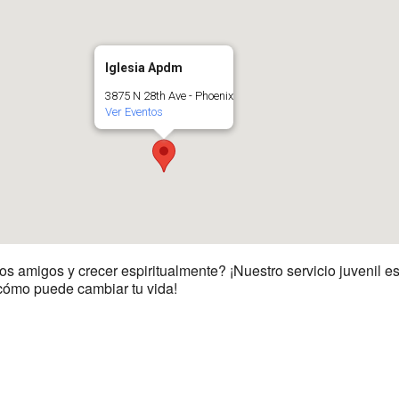
Iglesia Apdm
3875 N 28th Ave - Phoenix
Ver Eventos
migos y crecer espiritualmente? ¡Nuestro servicio juvenil es pe
cómo puede cambiar tu vida!