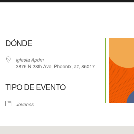
DÓNDE
Iglesia Apdm
3875 N 28th Ave, Phoenix, az, 85017
TIPO DE EVENTO
e Calendar
iCalendar
Of
Jovenes