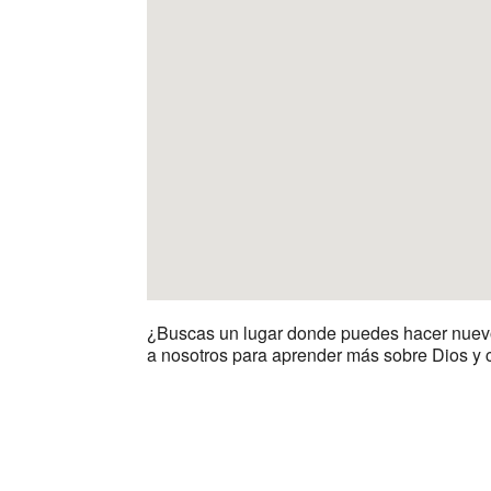
¿Buscas un lugar donde puedes hacer nuevos a
a nosotros para aprender más sobre Dios y 