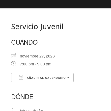
Servicio Juvenil
CUÁNDO
noviembre 27, 2026
7:00 pm - 9:00 pm
AÑADIR AL CALENDARIO
Descargar ICS
Google Calendar
iCalendar
Office 365
Outlook Live
DÓNDE
Iglesia Apdm