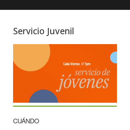
Servicio Juvenil
CUÁNDO