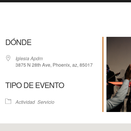
DÓNDE
Iglesia Apdm
3875 N 28th Ave, Phoenix, az, 85017
TIPO DE EVENTO
e Calendar
iCalendar
Of
Actividad
Servicio