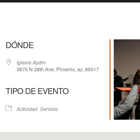
DÓNDE
Iglesia Apdm
3875 N 28th Ave, Phoenix, az, 85017
TIPO DE EVENTO
e Calendar
iCalendar
Of
Actividad
Servicio