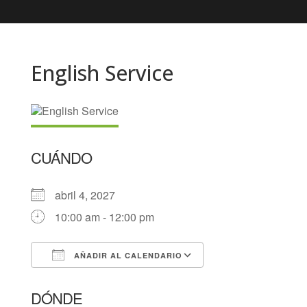
English Service
CUÁNDO
abril 4, 2027
10:00 am - 12:00 pm
AÑADIR AL CALENDARIO
Descargar ICS
Google Calendar
DÓNDE