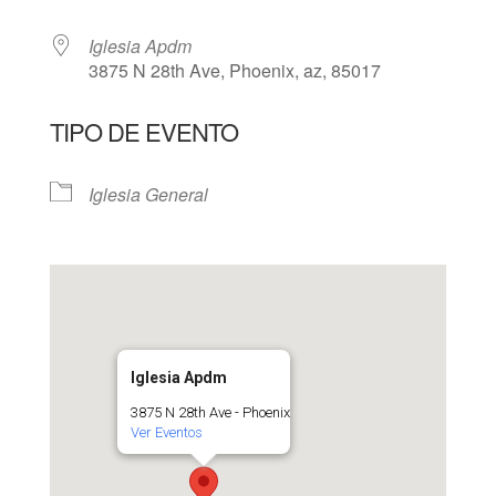
Iglesia Apdm
3875 N 28th Ave, Phoenix, az, 85017
TIPO DE EVENTO
Iglesia General
Iglesia Apdm
3875 N 28th Ave - Phoenix
Ver Eventos